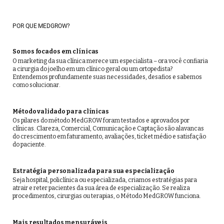
POR QUE MEDGROW?
Somos focados em clínicas
O marketing da sua clínica merece um especialista – ora você confiaria
a cirurgia do joelho em um clínico geral ou um ortopedista?
Entendemos profundamente suas necessidades, desafios e sabemos
como solucionar.
Método validado para clínicas
Os pilares do método MedGROW foram testados e aprovados por
clínicas. Clareza, Comercial, Comunicação e Captação são alavancas
do crescimento em faturamento, avaliações, ticket médio e satisfação
do paciente.
Estratégia personalizada para sua especialização
Seja hospital, policlínica ou especializada, criamos estratégias para
atrair e reter pacientes da sua área de especialização. Se realiza
procedimentos, cirurgias ou terapias, o Método MedGROW funciona.
Mais resultados mensuráveis