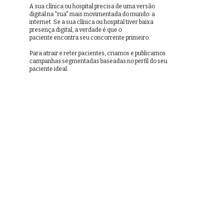
A sua clínica ou hospital precisa de uma versão
digital na "rua" mais movimentada do mundo: a
internet. Se a sua clínica ou hospital tiver baixa
presença digital, a verdade é que o
paciente encontra seu concorrente primeiro.
Para atrair e reter pacientes, criamos e publicamos
campanhas segmentadas baseadas no perfil do seu
paciente ideal.