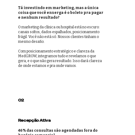
Tá investindo em marketing, mas a única
coisa que você enxerga é o boleto pra pagar
e nenhum resultado?
O marketing da clínica ou hospital está no escuro:
canais soltos, dados espalhados, posicionamento
frágil. Você não está só. Nossos clientes tinham o
mesmo desafio.
Com posicionamento estratégico e clareza da
MedGROW, integramos tudo e revelamos o que
gera, e o que não gera resultado. Isso dará clareza
de onde estamos e pra onde vamos.
02
Recepção Ativa
46% das consultas são agendadas fora do