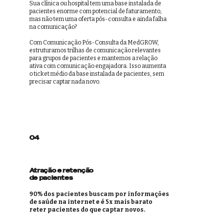
Sua clínica ou hospital tem uma base instalada de
pacientes enorme com potencial de faturamento,
mas não tem uma oferta pós-consulta e ainda falha
na comunicação?
Com Comunicação Pós-Consulta da MedGROW,
estruturamos trilhas de comunicação relevantes
para grupos de pacientes e mantemos a relação
ativa com comunicação engajadora. Isso aumenta
o ticket médio da base instalada de pacientes, sem
precisar captar nada novo.
04
Atração e retenção
de pacientes
90% dos pacientes buscam por informações
de saúde na internet e é 5x mais barato
reter pacientes do que captar novos.