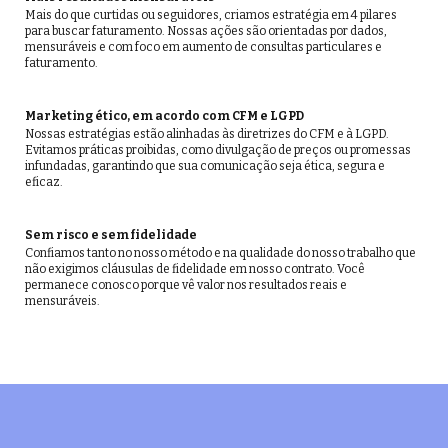
Mais do que curtidas ou seguidores, criamos estratégia em 4 pilares
para buscar faturamento. Nossas ações são orientadas por dados,
mensuráveis e com foco em aumento de consultas particulares e
faturamento.
Marketing ético, em acordo com CFM e LGPD
Nossas estratégias estão alinhadas às diretrizes do CFM e à LGPD.
Evitamos práticas proibidas, como divulgação de preços ou promessas
infundadas, garantindo que sua comunicação seja ética, segura e
eficaz.
Sem risco e sem fidelidade
Confiamos tanto no nosso método e na qualidade do nosso trabalho que
não exigimos cláusulas de fidelidade em nosso contrato. Você
permanece conosco porque vê valor nos resultados reais e
mensuráveis.