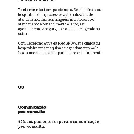
horário comercial.
Paciente não tem paciência.
Se sua clínica ou
hospital
não tem processos automatizados de
atendimento, não tem ninguém monitorando o
atendimento e o atendimento é lento, seu
agendamento vira gargalo e o paciente agenda na
outra.
Com Recepção Ativa da MedGROW, sua clínica ou
hospital vira uma máquina de agendamento 24/7.
Isso aumenta consultas particulares e faturamento.
03
Comunicação
pós-consulta
92% dos pacientes esperam comunicação
pós-consulta.