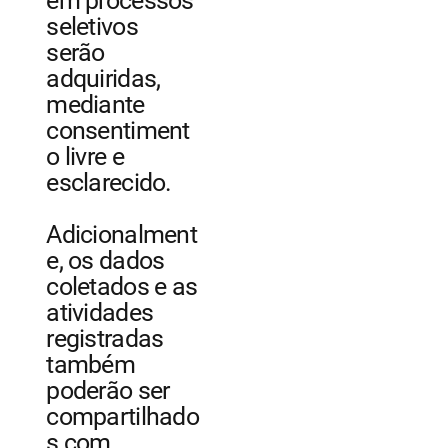
em processos
seletivos
serão
adquiridas,
mediante
consentiment
o livre e
esclarecido.
Adicionalment
e, os dados
coletados e as
atividades
registradas
também
poderão ser
compartilhado
s com