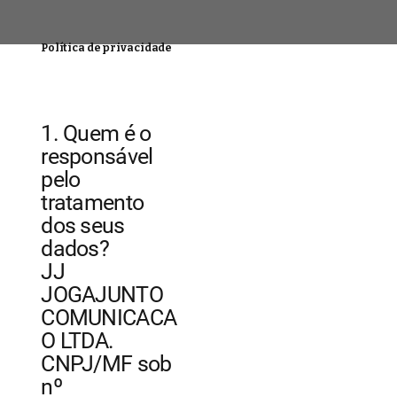
Política de privacidade
1. Quem é o
responsável
pelo
tratamento
dos seus
dados?
JJ
JOGAJUNTO
COMUNICACA
O LTDA.
CNPJ/MF sob
nº