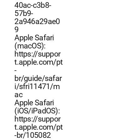
40ac-c3b8-
57b9-
2a946a29ae0
9
Apple Safari
(macOS):
https://suppor
t.apple.com/pt
-
br/guide/safar
i/sfri11471/m
ac
Apple Safari
(iOS/iPadOS):
https://suppor
t.apple.com/pt
-br/105082